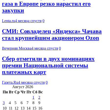
газа в Европе резко нарастил его
закупки
Lenta.ru
4 месяца спустя
0
СМИ: Совладелец «Яндекса» Чачава
стал крупнейшим акционером Ozon
Вечерняя Москва
4 месяца спустя
0
Сбер отметили в двух номинациях
премии Национальной системы
платежных карт
Газета.Ru
4 месяца спустя
0
Август 2026
Пн
Вт
Ср
Чт
Пт
Сб
Вс
1
2
3
4
5
6
7
8
9
10
11
12
13
14
15
16