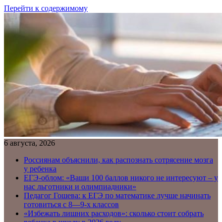
Перейти к содержимому
6 августа, 2026
Россиянам объяснили, как распознать сотрясение мозга
у ребенка
ЕГЭ-облом: «Ваши 100 баллов никого не интересуют – у
нас льготники и олимпиадники»
Педагог Гошева: к ЕГЭ по математике лучше начинать
готовиться с 8—9-х классов
«Избежать лишних расходов»: сколько стоит собрать