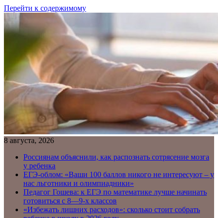
Перейти к содержимому
8 августа, 2026
Россиянам объяснили, как распознать сотрясение мозга
у ребенка
ЕГЭ-облом: «Ваши 100 баллов никого не интересуют – у
нас льготники и олимпиадники»
Педагог Гошева: к ЕГЭ по математике лучше начинать
готовиться с 8—9-х классов
«Избежать лишних расходов»: сколько стоит собрать