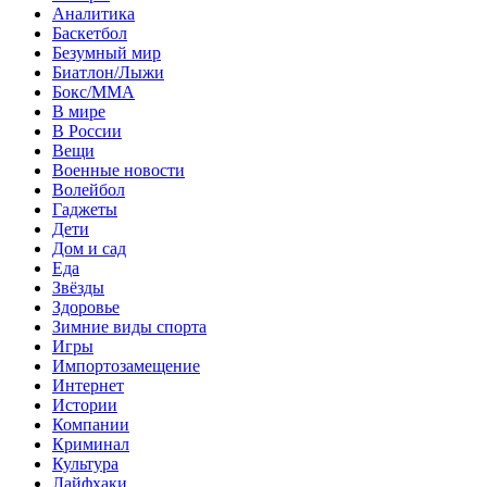
Аналитика
Баскетбол
Безумный мир
Биатлон/Лыжи
Бокс/MMA
В мире
В России
Вещи
Военные новости
Волейбол
Гаджеты
Дети
Дом и сад
Еда
Звёзды
Здоровье
Зимние виды спорта
Игры
Импортозамещение
Интернет
Истории
Компании
Криминал
Культура
Лайфхаки