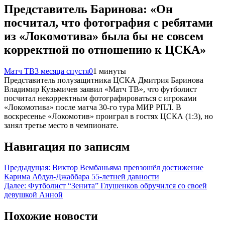
Представитель Баринова: «Он
посчитал, что фотография с ребятами
из «Локомотива» была бы не совсем
корректной по отношению к ЦСКА»
Матч ТВ
3 месяца спустя
0
1 минуты
Представитель полузащитника ЦСКА Дмитрия Баринова
Владимир Кузьмичев заявил «Матч ТВ», что футболист
посчитал некорректным фотографироваться с игроками
«Локомотива» после матча 30‑го тура МИР РПЛ. В
воскресенье «Локомотив» проиграл в гостях ЦСКА (1:3), но
занял третье место в чемпионате.
Навигация по записям
Предыдущая:
Виктор Вембаньяма превзошёл достижение
Карима Абдул-Джаббара 55-летней давности
Далее:
Футболист “Зенита” Глушенков обручился со своей
девушкой Анной
Похожие новости