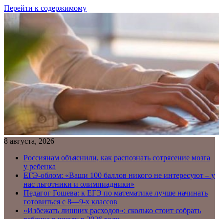
Перейти к содержимому
8 августа, 2026
Россиянам объяснили, как распознать сотрясение мозга
у ребенка
ЕГЭ-облом: «Ваши 100 баллов никого не интересуют – у
нас льготники и олимпиадники»
Педагог Гошева: к ЕГЭ по математике лучше начинать
готовиться с 8—9-х классов
«Избежать лишних расходов»: сколько стоит собрать