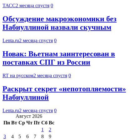
ТАСС
2 месяца спустя
0
Обсуждение макроэкономики без
Набиуллиной назвали скучным
Lenta.ru
2 месяца спустя
0
Новак: Вьетнам заинтересован в
поставках СПГ из России
RT на русском
2 месяца спустя
0
Раскрыт секрет «непотопляемости»
Набиуллиной
Lenta.ru
2 месяца спустя
0
Август 2026
Пн
Вт
Ср
Чт
Пт
Сб
Вс
1
2
3
4
5
6
7
8
9