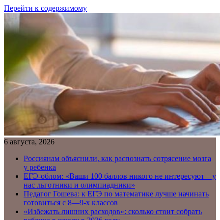
Перейти к содержимому
6 августа, 2026
Россиянам объяснили, как распознать сотрясение мозга
у ребенка
ЕГЭ-облом: «Ваши 100 баллов никого не интересуют – у
нас льготники и олимпиадники»
Педагог Гошева: к ЕГЭ по математике лучше начинать
готовиться с 8—9-х классов
«Избежать лишних расходов»: сколько стоит собрать