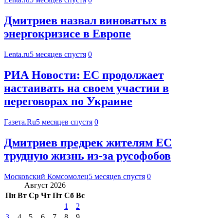
Дмитриев назвал виноватых в
энергокризисе в Европе
Lenta.ru
5 месяцев спустя
0
РИА Новости: ЕС продолжает
настаивать на своем участии в
переговорах по Украине
Газета.Ru
5 месяцев спустя
0
Дмитриев предрек жителям ЕС
трудную жизнь из-за русофобов
Московский Комсомолец
5 месяцев спустя
0
Август 2026
Пн
Вт
Ср
Чт
Пт
Сб
Вс
1
2
3
4
5
6
7
8
9