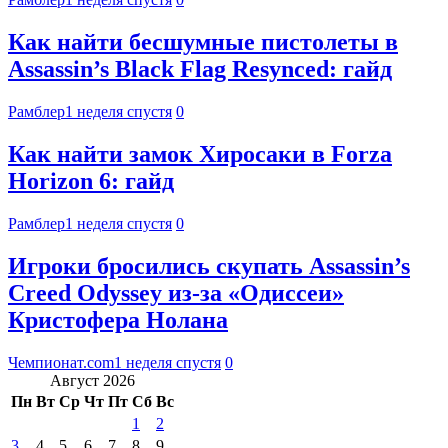
Как найти бесшумные пистолеты в
Assassin’s Black Flag Resynced: гайд
Рамблер
1 неделя спустя
0
Как найти замок Хиросаки в Forza
Horizon 6: гайд
Рамблер
1 неделя спустя
0
Игроки бросились скупать Assassin’s
Creed Odyssey из-за «Одиссеи»
Кристофера Нолана
Чемпионат.com
1 неделя спустя
0
Август 2026
Пн
Вт
Ср
Чт
Пт
Сб
Вс
1
2
3
4
5
6
7
8
9