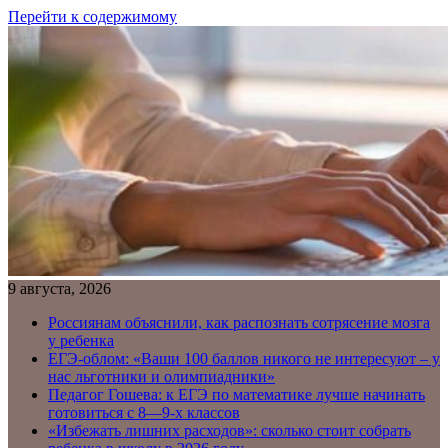
Перейти к содержимому
9 августа, 2026
Россиянам объяснили, как распознать сотрясение мозга
у ребенка
ЕГЭ-облом: «Ваши 100 баллов никого не интересуют – у
нас льготники и олимпиадники»
Педагог Гошева: к ЕГЭ по математике лучше начинать
готовиться с 8—9-х классов
«Избежать лишних расходов»: сколько стоит собрать