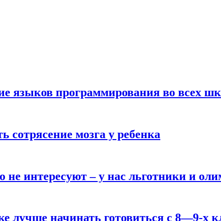
ние языков программирования во всех ш
ь сотрясение мозга у ребенка
о не интересуют – у нас льготники и ол
ке лучше начинать готовиться с 8—9-х к