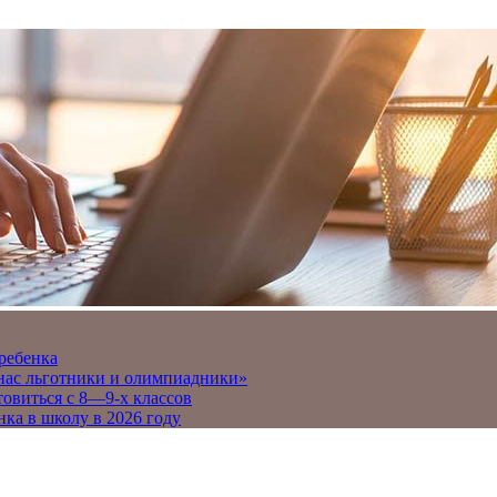
 ребенка
 нас льготники и олимпиадники»
товиться с 8—9-х классов
нка в школу в 2026 году