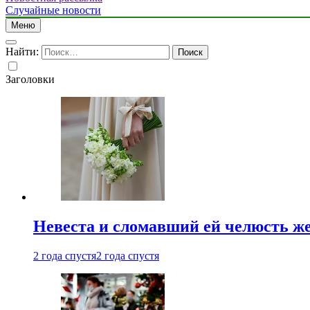
Случайные новости
Меню
Найти:
Заголовки
Невеста и сломавший ей челюсть ж
2 года спустя
2 года спустя