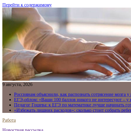
Перейти к содержимому
9 августа, 2026
Россиянам объяснили, как распознать сотрясение мозга у
ЕГЭ-облом: «Ваши 100 баллов никого не интересуют – у
Педагог Гошева: к ЕГЭ по математике лучше начинать го
«Избежать лишних расходов»: сколько стоит собрать ребе
Работа
Новостная рассылка