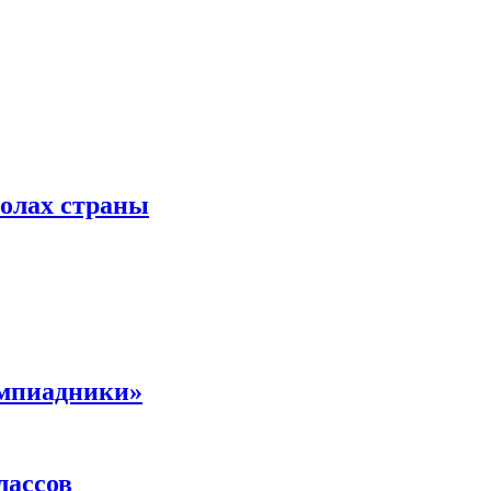
колах страны
импиадники»
лассов