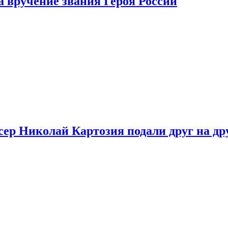
 вручение звания Героя России
ер Николай Картозия подали друг на дру