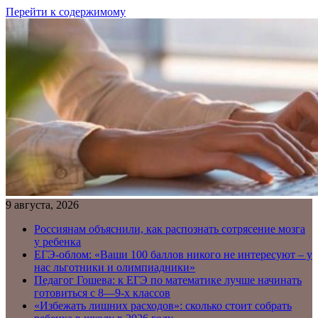
Перейти к содержимому
9 августа, 2026
Россиянам объяснили, как распознать сотрясение мозга
у ребенка
ЕГЭ-облом: «Ваши 100 баллов никого не интересуют – у
нас льготники и олимпиадники»
Педагог Гошева: к ЕГЭ по математике лучше начинать
готовиться с 8—9-х классов
«Избежать лишних расходов»: сколько стоит собрать