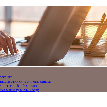
 ребенка
 нас льготники и олимпиадники»
товиться с 8—9-х классов
нка в школу в 2026 году