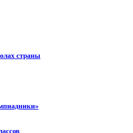
колах страны
импиадники»
лассов