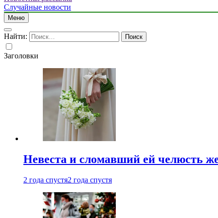
Случайные новости
Меню
Найти:
Заголовки
Невеста и сломавший ей челюсть ж
2 года спустя
2 года спустя