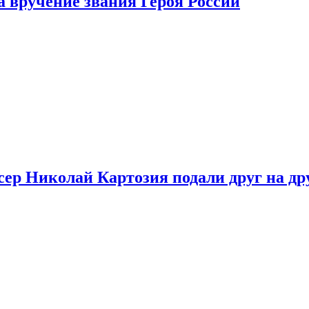
 вручение звания Героя России
ер Николай Картозия подали друг на дру