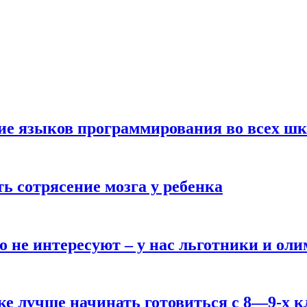
ние языков программирования во всех ш
ь сотрясение мозга у ребенка
о не интересуют – у нас льготники и ол
ке лучше начинать готовиться с 8—9-х к