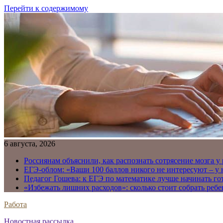
Перейти к содержимому
6 августа, 2026
Россиянам объяснили, как распознать сотрясение мозга у
ЕГЭ-облом: «Ваши 100 баллов никого не интересуют – у
Педагог Гошева: к ЕГЭ по математике лучше начинать го
«Избежать лишних расходов»: сколько стоит собрать ребе
Работа
Новостная рассылка