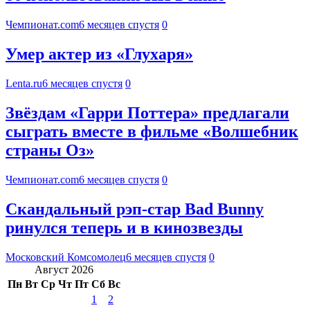
Чемпионат.com
6 месяцев спустя
0
Умер актер из «Глухаря»
Lenta.ru
6 месяцев спустя
0
Звёздам «Гарри Поттера» предлагали
сыграть вместе в фильме «Волшебник
страны Оз»
Чемпионат.com
6 месяцев спустя
0
Скандальный рэп-стар Bad Bunny
ринулся теперь и в кинозвезды
Московский Комсомолец
6 месяцев спустя
0
Август 2026
Пн
Вт
Ср
Чт
Пт
Сб
Вс
1
2