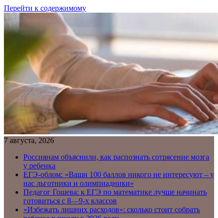
Перейти к содержимому
7 августа, 2026
Россиянам объяснили, как распознать сотрясение мозга
у ребенка
ЕГЭ-облом: «Ваши 100 баллов никого не интересуют – у
нас льготники и олимпиадники»
Педагог Гошева: к ЕГЭ по математике лучше начинать
готовиться с 8—9-х классов
«Избежать лишних расходов»: сколько стоит собрать