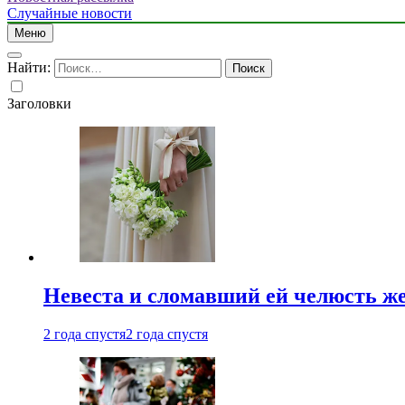
Случайные новости
Меню
Найти:
Заголовки
Невеста и сломавший ей челюсть ж
2 года спустя
2 года спустя