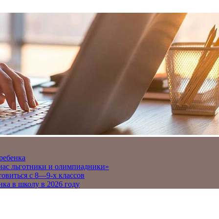
 ребенка
 нас льготники и олимпиадники»
товиться с 8—9-х классов
нка в школу в 2026 году