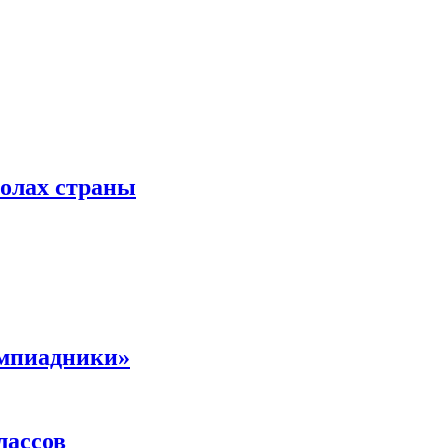
колах страны
импиадники»
лассов