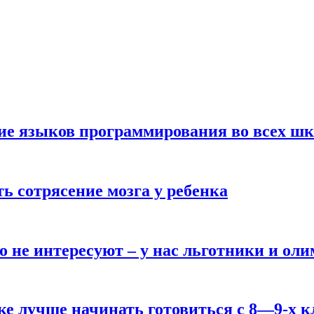
ние языков программирования во всех ш
ь сотрясение мозга у ребенка
о не интересуют – у нас льготники и ол
ке лучше начинать готовиться с 8—9-х к