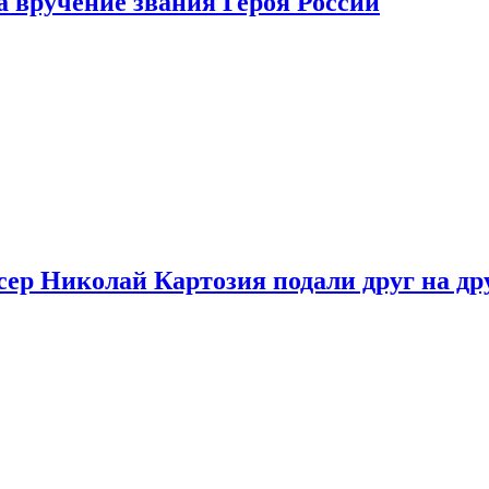
 вручение звания Героя России
ер Николай Картозия подали друг на дру