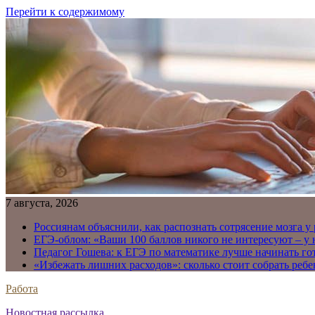
Перейти к содержимому
7 августа, 2026
Россиянам объяснили, как распознать сотрясение мозга у
ЕГЭ-облом: «Ваши 100 баллов никого не интересуют – у
Педагог Гошева: к ЕГЭ по математике лучше начинать го
«Избежать лишних расходов»: сколько стоит собрать ребе
Работа
Новостная рассылка