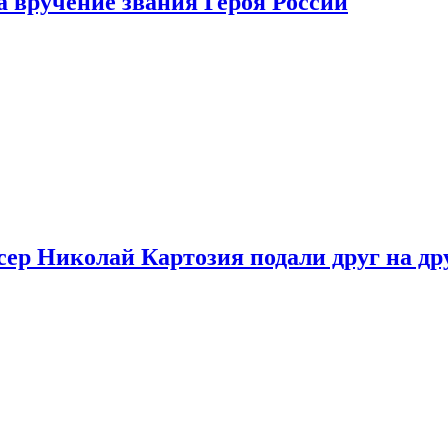
 вручение звания Героя России
ер Николай Картозия подали друг на дру