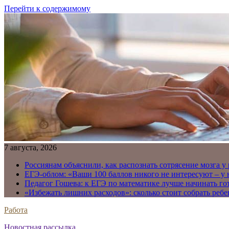
Перейти к содержимому
7 августа, 2026
Россиянам объяснили, как распознать сотрясение мозга у
ЕГЭ-облом: «Ваши 100 баллов никого не интересуют – у
Педагог Гошева: к ЕГЭ по математике лучше начинать го
«Избежать лишних расходов»: сколько стоит собрать ребе
Работа
Новостная рассылка