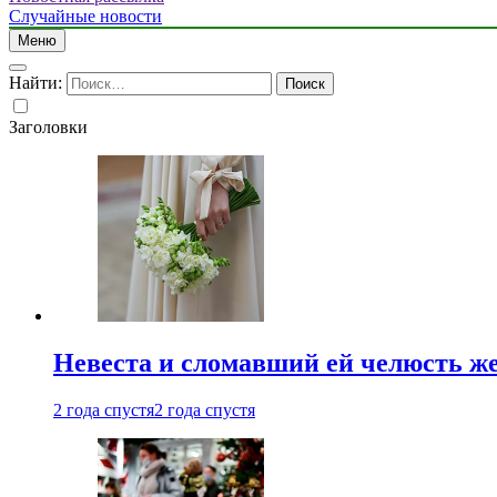
Случайные новости
Меню
Найти:
Заголовки
Невеста и сломавший ей челюсть ж
2 года спустя
2 года спустя