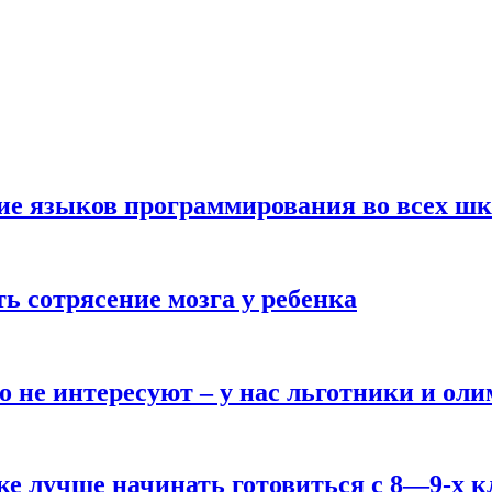
ние языков программирования во всех ш
ь сотрясение мозга у ребенка
о не интересуют – у нас льготники и ол
ке лучше начинать готовиться с 8—9-х к