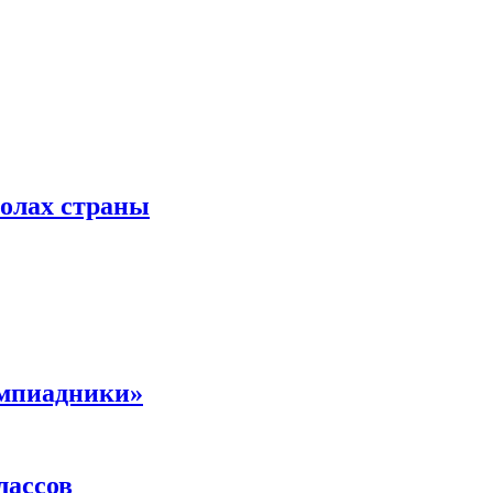
колах страны
импиадники»
лассов