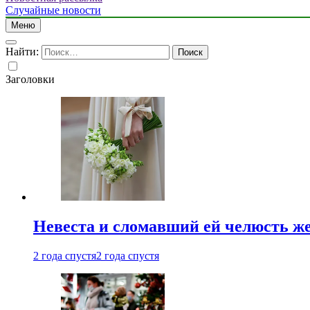
Случайные новости
Меню
Найти:
Заголовки
Невеста и сломавший ей челюсть ж
2 года спустя
2 года спустя