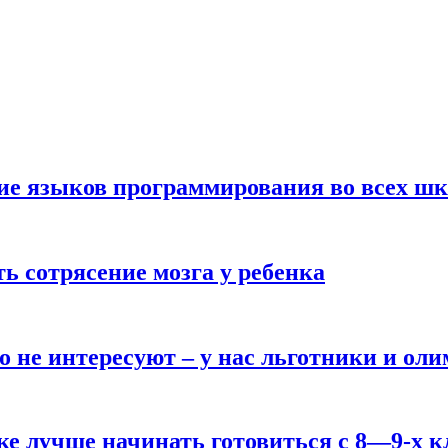
ние языков программирования во всех ш
ь сотрясение мозга у ребенка
о не интересуют – у нас льготники и ол
ке лучше начинать готовиться с 8—9-х к