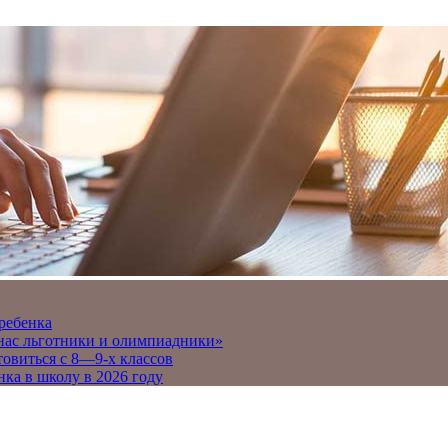
 ребенка
 нас льготники и олимпиадники»
товиться с 8—9-х классов
нка в школу в 2026 году