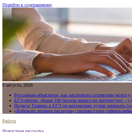
Перейти к содержимому
6 августа, 2026
Россиянам объяснили, как распознать сотрясение мозга у
ЕГЭ-облом: «Ваши 100 баллов никого не интересуют – у
Педагог Гошева: к ЕГЭ по математике лучше начинать го
«Избежать лишних расходов»: сколько стоит собрать ребе
Работа
Новостная рассылка