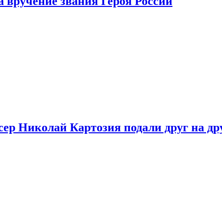
 вручение звания Героя России
ер Николай Картозия подали друг на дру