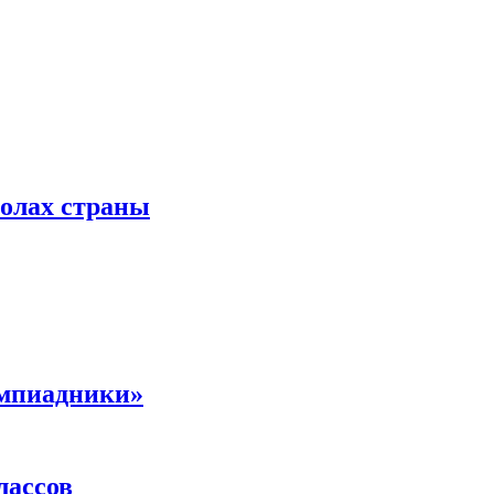
колах страны
импиадники»
лассов