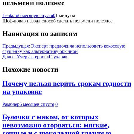
пельмени полезнее
Lenta.ru
6 месяцев спустя
0
1 минуты
Шеф-повар назвал способ сделать пельмени полезнее.
Навигация по записям
Предыдущая:
Эксперт предложила использовать кокосовую
сгущёнку как альтернативу обычной
Далее:
Умер актер из «Глухаря»
Похожие новости
Почему нельзя верить срокам годности
на упаковке
Рамблер
6 месяцев спустя
0
Булочки с маком, от которых
невозможно оторваться: мягкие,
сочные и с шоколадной глазурью