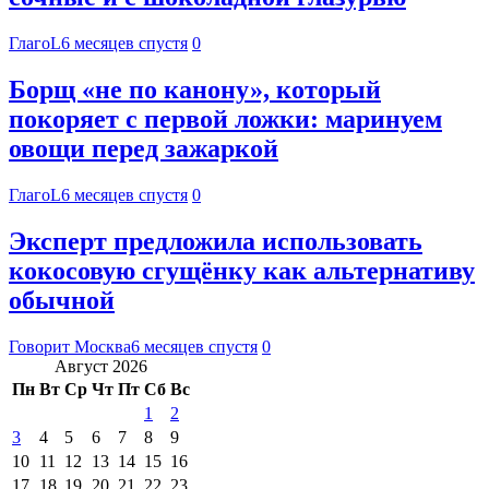
ГлагоL
6 месяцев спустя
0
Борщ «не по канону», который
покоряет с первой ложки: маринуем
овощи перед зажаркой
ГлагоL
6 месяцев спустя
0
Эксперт предложила использовать
кокосовую сгущёнку как альтернативу
обычной
Говорит Москва
6 месяцев спустя
0
Август 2026
Пн
Вт
Ср
Чт
Пт
Сб
Вс
1
2
3
4
5
6
7
8
9
10
11
12
13
14
15
16
17
18
19
20
21
22
23