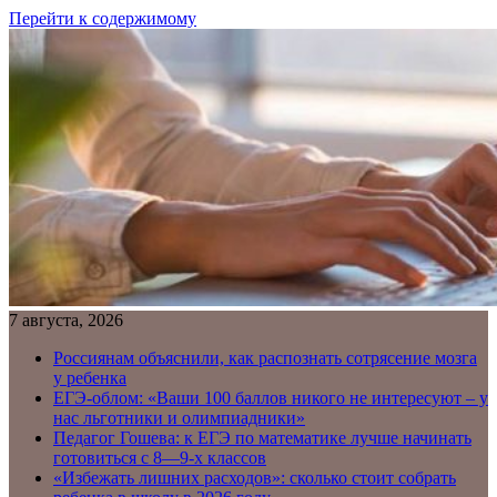
Перейти к содержимому
7 августа, 2026
Россиянам объяснили, как распознать сотрясение мозга
у ребенка
ЕГЭ-облом: «Ваши 100 баллов никого не интересуют – у
нас льготники и олимпиадники»
Педагог Гошева: к ЕГЭ по математике лучше начинать
готовиться с 8—9-х классов
«Избежать лишних расходов»: сколько стоит собрать