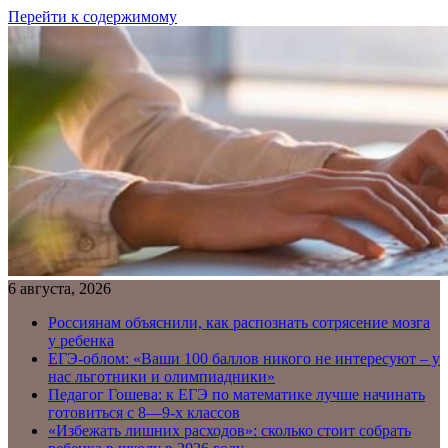
Перейти к содержимому
6 августа, 2026
Россиянам объяснили, как распознать сотрясение мозга
у ребенка
ЕГЭ-облом: «Ваши 100 баллов никого не интересуют – у
нас льготники и олимпиадники»
Педагог Гошева: к ЕГЭ по математике лучше начинать
готовиться с 8—9-х классов
«Избежать лишних расходов»: сколько стоит собрать