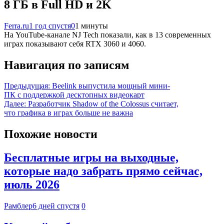
8 ГБ в Full HD и 2K
Ferra.ru
1 год спустя
0
1 минуты
На YouTube-канале NJ Tech показали, как в 13 современных
играх показывают себя RTX 3060 и 4060.
Навигация по записям
Предыдущая:
Beelink выпустила мощный мини-
ПК с поддержкой десктопных видеокарт
Далее:
Разработчик Shadow of the Colossus считает,
что графика в играх больше не важна
Похожие новости
Бесплатные игры на выходные,
которые надо забрать прямо сейчас,
июль 2026
Рамблер
6 дней спустя
0