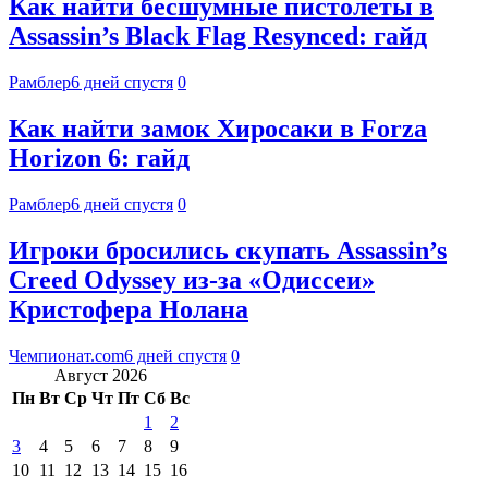
Как найти бесшумные пистолеты в
Assassin’s Black Flag Resynced: гайд
Рамблер
6 дней спустя
0
Как найти замок Хиросаки в Forza
Horizon 6: гайд
Рамблер
6 дней спустя
0
Игроки бросились скупать Assassin’s
Creed Odyssey из-за «Одиссеи»
Кристофера Нолана
Чемпионат.com
6 дней спустя
0
Август 2026
Пн
Вт
Ср
Чт
Пт
Сб
Вс
1
2
3
4
5
6
7
8
9
10
11
12
13
14
15
16