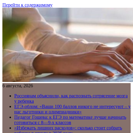
Перейти к содержимому
6 августа, 2026
Россиянам объяснили, как распознать сотрясение мозга
у ребенка
ЕГЭ-облом: «Ваши 100 баллов никого не интересуют – у
нас льготники и олимпиадники»
Педагог Гошева: к ЕГЭ по математике лучше начинать
готовиться с 8—9-х классов
«Избежать лишних расходов»: сколько стоит собрать