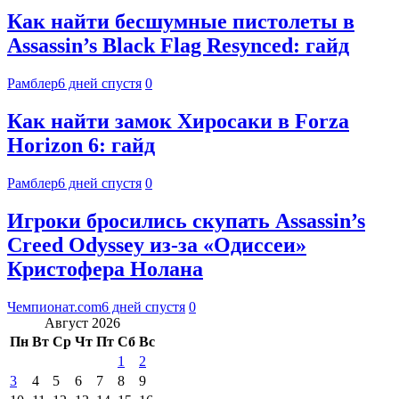
Как найти бесшумные пистолеты в
Assassin’s Black Flag Resynced: гайд
Рамблер
6 дней спустя
0
Как найти замок Хиросаки в Forza
Horizon 6: гайд
Рамблер
6 дней спустя
0
Игроки бросились скупать Assassin’s
Creed Odyssey из-за «Одиссеи»
Кристофера Нолана
Чемпионат.com
6 дней спустя
0
Август 2026
Пн
Вт
Ср
Чт
Пт
Сб
Вс
1
2
3
4
5
6
7
8
9