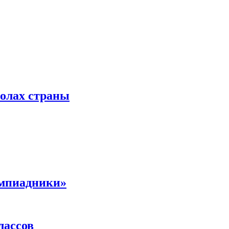
колах страны
импиадники»
лассов