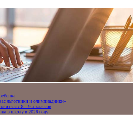
 ребенка
 нас льготники и олимпиадники»
товиться с 8—9-х классов
нка в школу в 2026 году