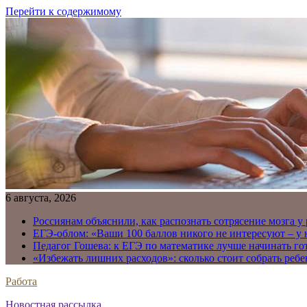
Перейти к содержимому
6 августа, 2026
Россиянам объяснили, как распознать сотрясение мозга у
ЕГЭ-облом: «Ваши 100 баллов никого не интересуют – у
Педагог Гошева: к ЕГЭ по математике лучше начинать го
«Избежать лишних расходов»: сколько стоит собрать ребе
Работа
Новостная рассылка