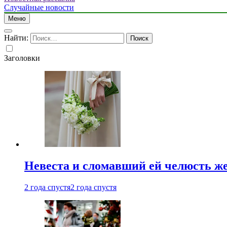
Случайные новости
Меню
Найти:
Заголовки
Невеста и сломавший ей челюсть ж
2 года спустя
2 года спустя