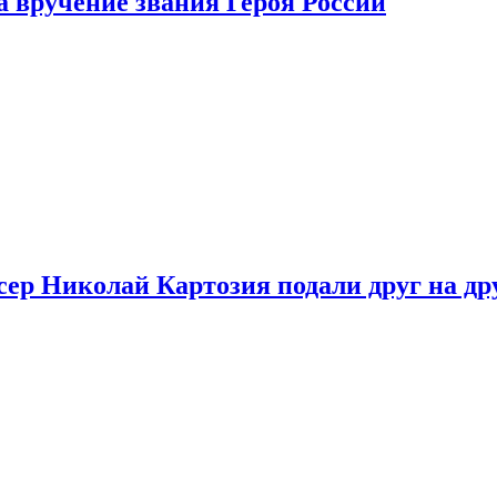
 вручение звания Героя России
ер Николай Картозия подали друг на дру