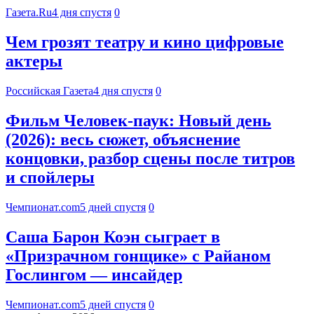
Газета.Ru
4 дня спустя
0
Чем грозят театру и кино цифровые
актеры
Российская Газета
4 дня спустя
0
Фильм Человек-паук: Новый день
(2026): весь сюжет, объяснение
концовки, разбор сцены после титров
и спойлеры
Чемпионат.com
5 дней спустя
0
Саша Барон Коэн сыграет в
«Призрачном гонщике» с Райаном
Гослингом — инсайдер
Чемпионат.com
5 дней спустя
0