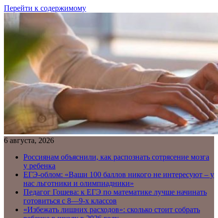
Перейти к содержимому
6 августа, 2026
Россиянам объяснили, как распознать сотрясение мозга
у ребенка
ЕГЭ-облом: «Ваши 100 баллов никого не интересуют – у
нас льготники и олимпиадники»
Педагог Гошева: к ЕГЭ по математике лучше начинать
готовиться с 8—9-х классов
«Избежать лишних расходов»: сколько стоит собрать