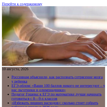
Перейти к содержимому
10 августа, 2026
Россиянам объяснили, как распознать сотрясение мозга
у ребенка
ЕГЭ-облом: «Ваши 100 баллов никого не интересуют – у
нас льготники и олимпиадники»
Педагог Гошева: к ЕГЭ по математике лучше начинать
готовиться с 8—9-х классов
«Избежать лишних расходов»: сколько стоит собрать