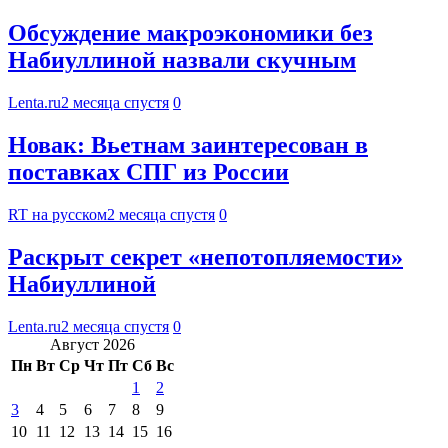
Обсуждение макроэкономики без
Набиуллиной назвали скучным
Lenta.ru
2 месяца спустя
0
Новак: Вьетнам заинтересован в
поставках СПГ из России
RT на русском
2 месяца спустя
0
Раскрыт секрет «непотопляемости»
Набиуллиной
Lenta.ru
2 месяца спустя
0
Август 2026
Пн
Вт
Ср
Чт
Пт
Сб
Вс
1
2
3
4
5
6
7
8
9
10
11
12
13
14
15
16