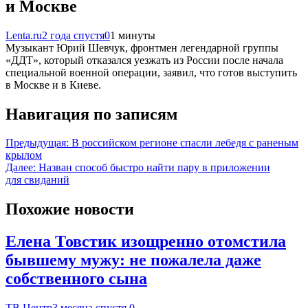
и Москве
Lenta.ru
2 года спустя
0
1 минуты
Музыкант Юрий Шевчук, фронтмен легендарной группы
«ДДТ», который отказался уезжать из России после начала
специальной военной операции, заявил, что готов выступить
в Москве и в Киеве.
Навигация по записям
Предыдущая:
В российском регионе спасли лебедя с раненым
крылом
Далее:
Назван способ быстро найти пару в приложении
для свиданий
Похожие новости
Елена Товстик изощренно отомстила
бывшему мужу: не пожалела даже
собственного сына
ТВ Центр
3 месяца спустя
0