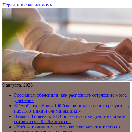
Перейти к содержимому
9 августа, 2026
Россиянам объяснили, как распознать сотрясение мозга
у ребенка
ЕГЭ-облом: «Ваши 100 баллов никого не интересуют – у
нас льготники и олимпиадники»
Педагог Гошева: к ЕГЭ по математике лучше начинать
готовиться с 8—9-х классов
«Избежать лишних расходов»: сколько стоит собрать