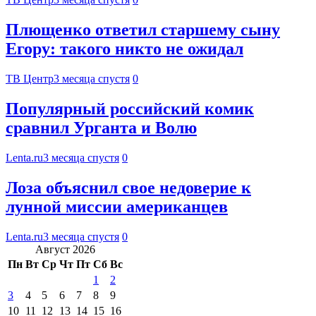
Плющенко ответил старшему сыну
Егору: такого никто не ожидал
ТВ Центр
3 месяца спустя
0
Популярный российский комик
сравнил Урганта и Волю
Lenta.ru
3 месяца спустя
0
Лоза объяснил свое недоверие к
лунной миссии американцев
Lenta.ru
3 месяца спустя
0
Август 2026
Пн
Вт
Ср
Чт
Пт
Сб
Вс
1
2
3
4
5
6
7
8
9
10
11
12
13
14
15
16