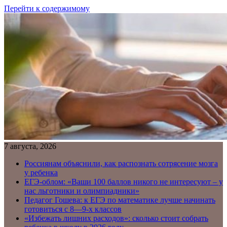
Перейти к содержимому
7 августа, 2026
Россиянам объяснили, как распознать сотрясение мозга
у ребенка
ЕГЭ-облом: «Ваши 100 баллов никого не интересуют – у
нас льготники и олимпиадники»
Педагог Гошева: к ЕГЭ по математике лучше начинать
готовиться с 8—9-х классов
«Избежать лишних расходов»: сколько стоит собрать