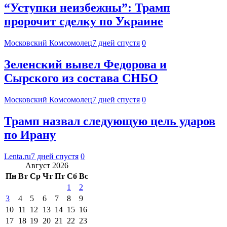
“Уступки неизбежны”: Трамп
пророчит сделку по Украине
Московский Комсомолец
7 дней спустя
0
Зеленский вывел Федорова и
Сырского из состава СНБО
Московский Комсомолец
7 дней спустя
0
Трамп назвал следующую цель ударов
по Ирану
Lenta.ru
7 дней спустя
0
Август 2026
Пн
Вт
Ср
Чт
Пт
Сб
Вс
1
2
3
4
5
6
7
8
9
10
11
12
13
14
15
16
17
18
19
20
21
22
23