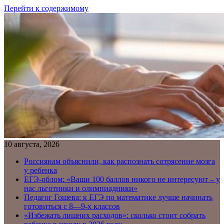
Перейти к содержимому
10 августа, 2026
Россиянам объяснили, как распознать сотрясение мозга
у ребенка
ЕГЭ-облом: «Ваши 100 баллов никого не интересуют – у
нас льготники и олимпиадники»
Педагог Гошева: к ЕГЭ по математике лучше начинать
готовиться с 8—9-х классов
«Избежать лишних расходов»: сколько стоит собрать