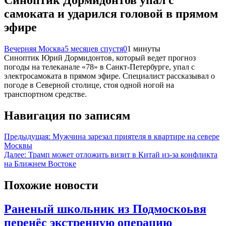
самоката и ударился головой в прямом
эфире
Вечерняя Москва
5 месяцев спустя
0
1 минуты
Синоптик Юрий Дормидонтов, который ведет прогноз
погоды на телеканале «78» в Санкт-Петербурге, упал с
электросамоката в прямом эфире. Специалист рассказывал о
погоде в Северной столице, стоя одной ногой на
транспортном средстве.
Навигация по записям
Предыдущая:
Мужчина зарезал приятеля в квартире на севере
Москвы
Далее:
Трамп может отложить визит в Китай из-за конфликта
на Ближнем Востоке
Похожие новости
Раненый школьник из Подмоскоьвя
перенёс экстренную операцию