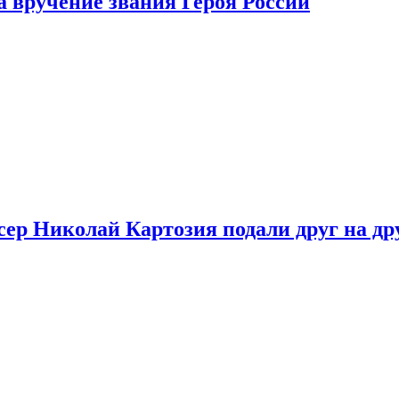
 вручение звания Героя России
ер Николай Картозия подали друг на дру