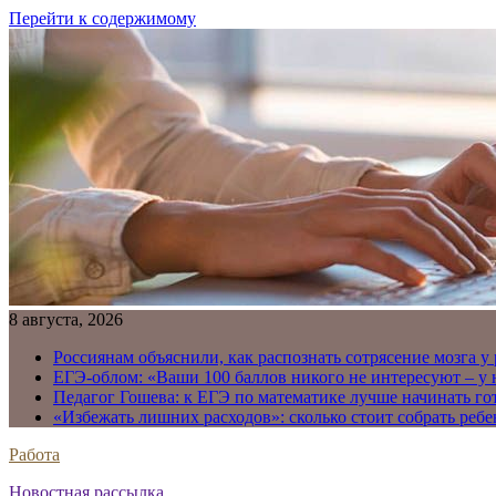
Перейти к содержимому
8 августа, 2026
Россиянам объяснили, как распознать сотрясение мозга у
ЕГЭ-облом: «Ваши 100 баллов никого не интересуют – у
Педагог Гошева: к ЕГЭ по математике лучше начинать го
«Избежать лишних расходов»: сколько стоит собрать ребе
Работа
Новостная рассылка