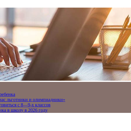
 ребенка
 нас льготники и олимпиадники»
товиться с 8—9-х классов
нка в школу в 2026 году