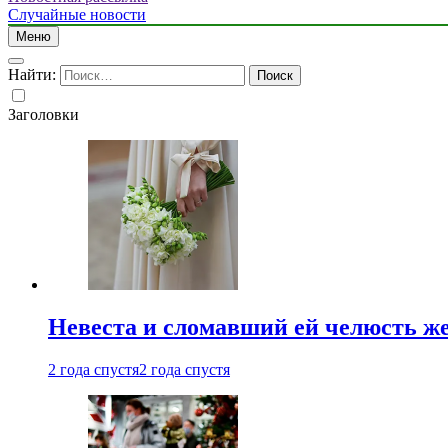
Случайные новости
Меню
Найти:
Заголовки
Невеста и сломавший ей челюсть ж
2 года спустя
2 года спустя