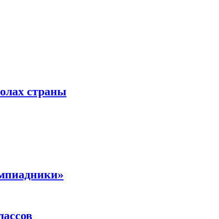
колах страны
импиадники»
лассов