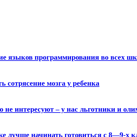
ние языков программирования во всех ш
ь сотрясение мозга у ребенка
о не интересуют – у нас льготники и ол
ке лучше начинать готовиться с 8—9-х к