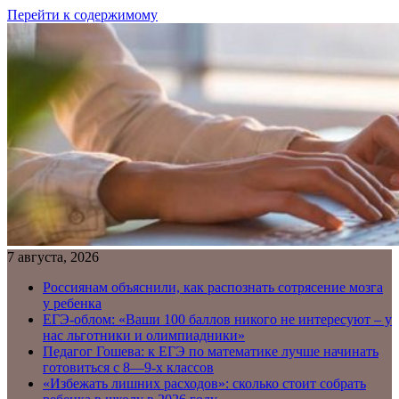
Перейти к содержимому
7 августа, 2026
Россиянам объяснили, как распознать сотрясение мозга
у ребенка
ЕГЭ-облом: «Ваши 100 баллов никого не интересуют – у
нас льготники и олимпиадники»
Педагог Гошева: к ЕГЭ по математике лучше начинать
готовиться с 8—9-х классов
«Избежать лишних расходов»: сколько стоит собрать