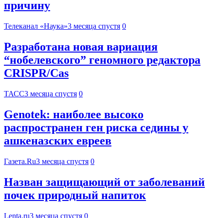
причину
Телеканал «Наука»
3 месяца спустя
0
Разработана новая вариация
“нобелевского” геномного редактора
CRISPR/Cas
ТАСС
3 месяца спустя
0
Genotek: наиболее высоко
распространен ген риска седины у
ашкеназских евреев
Газета.Ru
3 месяца спустя
0
Назван защищающий от заболеваний
почек природный напиток
Lenta.ru
3 месяца спустя
0