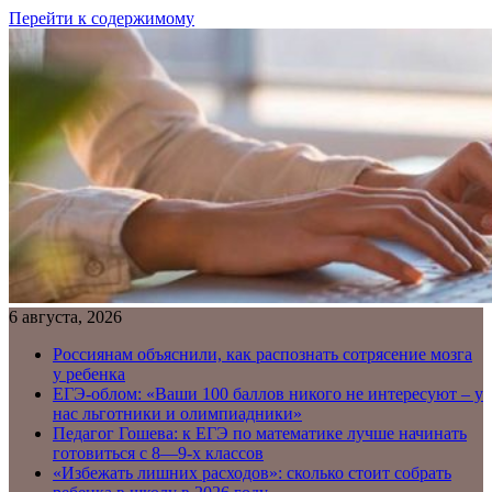
Перейти к содержимому
6 августа, 2026
Россиянам объяснили, как распознать сотрясение мозга
у ребенка
ЕГЭ-облом: «Ваши 100 баллов никого не интересуют – у
нас льготники и олимпиадники»
Педагог Гошева: к ЕГЭ по математике лучше начинать
готовиться с 8—9-х классов
«Избежать лишних расходов»: сколько стоит собрать