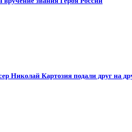
 вручение звания Героя России
ер Николай Картозия подали друг на дру