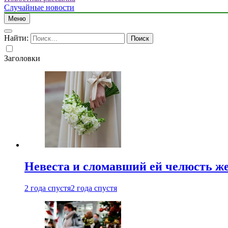
Случайные новости
Меню
Найти:
Заголовки
Невеста и сломавший ей челюсть ж
2 года спустя
2 года спустя