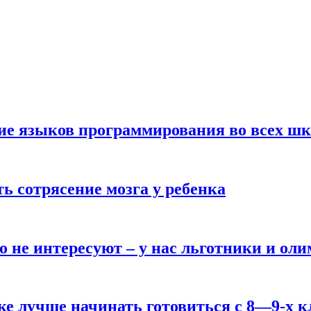
ние языков программирования во всех ш
ь сотрясение мозга у ребенка
о не интересуют – у нас льготники и ол
ке лучше начинать готовиться с 8—9-х к