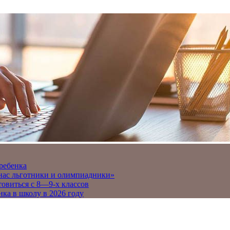
 ребенка
 нас льготники и олимпиадники»
товиться с 8—9-х классов
нка в школу в 2026 году