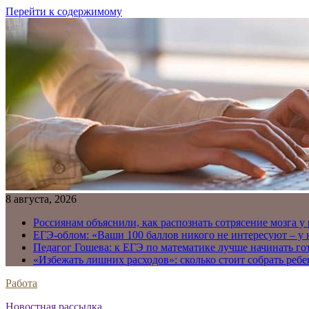
Перейти к содержимому
8 августа, 2026
Россиянам объяснили, как распознать сотрясение мозга у
ЕГЭ-облом: «Ваши 100 баллов никого не интересуют – у
Педагог Гошева: к ЕГЭ по математике лучше начинать го
«Избежать лишних расходов»: сколько стоит собрать ребе
Работа
Новостная рассылка