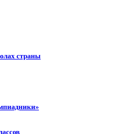
колах страны
импиадники»
лассов