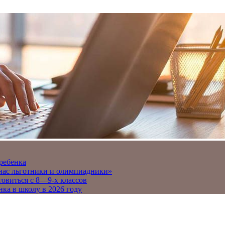
 ребенка
 нас льготники и олимпиадники»
товиться с 8—9-х классов
нка в школу в 2026 году