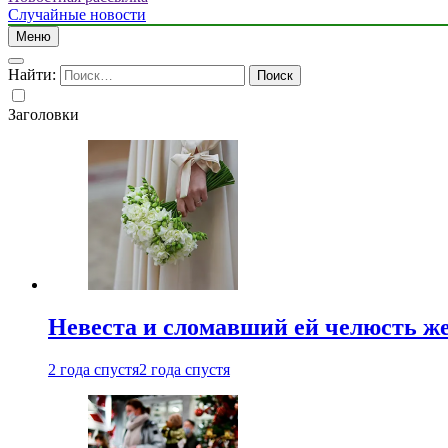
Случайные новости
Меню
Найти:
Заголовки
Невеста и сломавший ей челюсть ж
2 года спустя
2 года спустя