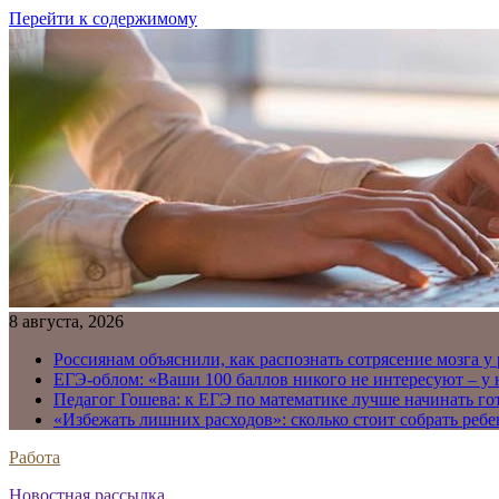
Перейти к содержимому
8 августа, 2026
Россиянам объяснили, как распознать сотрясение мозга у
ЕГЭ-облом: «Ваши 100 баллов никого не интересуют – у
Педагог Гошева: к ЕГЭ по математике лучше начинать го
«Избежать лишних расходов»: сколько стоит собрать ребе
Работа
Новостная рассылка