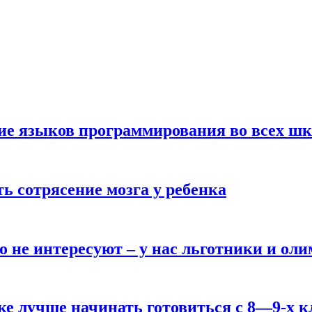
ние языков программирования во всех ш
ь сотрясение мозга у ребенка
о не интересуют – у нас льготники и ол
ке лучше начинать готовиться с 8—9-х к