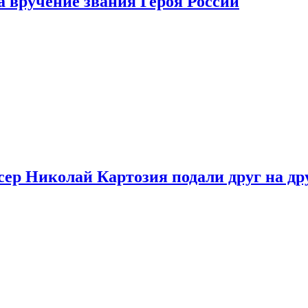
 вручение звания Героя России
ер Николай Картозия подали друг на дру