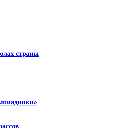
колах страны
импиадники»
лассов