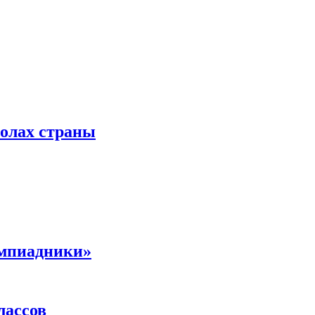
колах страны
импиадники»
лассов