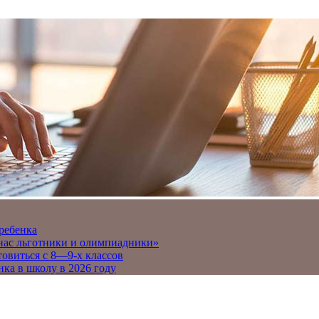
 ребенка
 нас льготники и олимпиадники»
товиться с 8—9-х классов
нка в школу в 2026 году