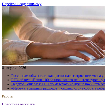
Перейти к содержимому
6 августа, 2026
Россиянам объяснили, как распознать сотрясение мозга у
ЕГЭ-облом: «Ваши 100 баллов никого не интересуют – у
Педагог Гошева: к ЕГЭ по математике лучше начинать го
«Избежать лишних расходов»: сколько стоит собрать ребе
Работа
Новостная рассылка