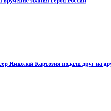
 вручение звания Героя России
ер Николай Картозия подали друг на дру