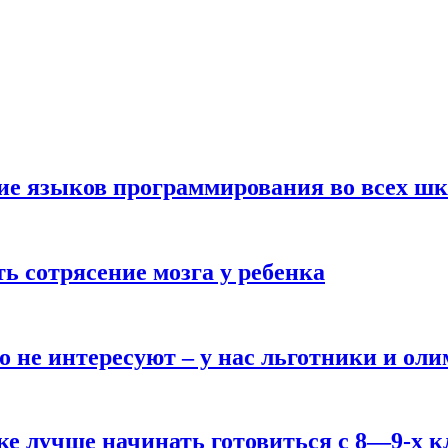
ние языков программирования во всех ш
ь сотрясение мозга у ребенка
о не интересуют – у нас льготники и ол
ке лучше начинать готовиться с 8—9-х к