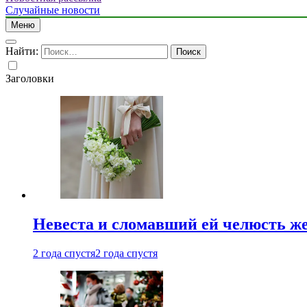
Случайные новости
Меню
Найти:
Заголовки
Невеста и сломавший ей челюсть ж
2 года спустя
2 года спустя