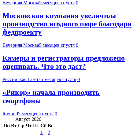
Вечерняя Москва
5 месяцев спустя
0
Московская компания увеличила
производство ягодного пюре благодаря
федпроекту
Вечерняя Москва
5 месяцев спустя
0
Камеры и регистраторы предложено
оценивать. Что это даст?
Российская Газета
5 месяцев спустя
0
«Рикор» начала производить
смартфоны
It-world
5 месяцев спустя
0
Август 2026
Пн
Вт
Ср
Чт
Пт
Сб
Вс
1
2