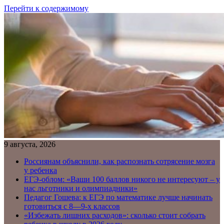
Перейти к содержимому
9 августа, 2026
Россиянам объяснили, как распознать сотрясение мозга
у ребенка
ЕГЭ-облом: «Ваши 100 баллов никого не интересуют – у
нас льготники и олимпиадники»
Педагог Гошева: к ЕГЭ по математике лучше начинать
готовиться с 8—9-х классов
«Избежать лишних расходов»: сколько стоит собрать