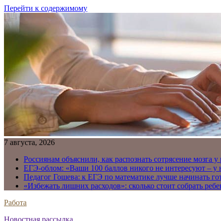
Перейти к содержимому
7 августа, 2026
Россиянам объяснили, как распознать сотрясение мозга у
ЕГЭ-облом: «Ваши 100 баллов никого не интересуют – у
Педагог Гошева: к ЕГЭ по математике лучше начинать го
«Избежать лишних расходов»: сколько стоит собрать ребе
Работа
Новостная рассылка