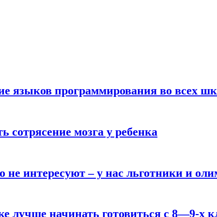
ние языков программирования во всех ш
ь сотрясение мозга у ребенка
о не интересуют – у нас льготники и ол
ке лучше начинать готовиться с 8—9-х к