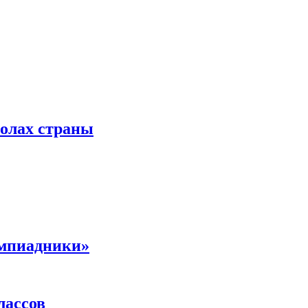
колах страны
импиадники»
лассов