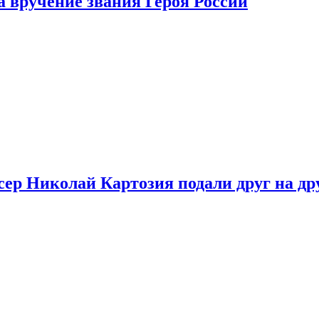
 вручение звания Героя России
ер Николай Картозия подали друг на дру