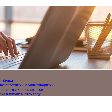
 ребенка
 нас льготники и олимпиадники»
товиться с 8—9-х классов
нка в школу в 2026 году