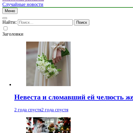
Случайные новости
Меню
Найти:
Заголовки
Невеста и сломавший ей челюсть ж
2 года спустя
2 года спустя