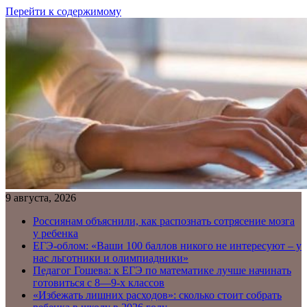
Перейти к содержимому
9 августа, 2026
Россиянам объяснили, как распознать сотрясение мозга
у ребенка
ЕГЭ-облом: «Ваши 100 баллов никого не интересуют – у
нас льготники и олимпиадники»
Педагог Гошева: к ЕГЭ по математике лучше начинать
готовиться с 8—9-х классов
«Избежать лишних расходов»: сколько стоит собрать