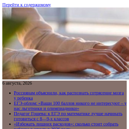
Перейти к содержимому
6 августа, 2026
Россиянам объяснили, как распознать сотрясение мозга
у ребенка
ЕГЭ-облом: «Ваши 100 баллов никого не интересуют – у
нас льготники и олимпиадники»
Педагог Гошева: к ЕГЭ по математике лучше начинать
готовиться с 8—9-х классов
«Избежать лишних расходов»: сколько стоит собрать