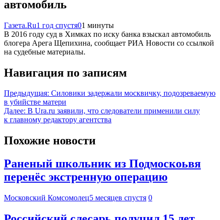
автомобиль
Газета.Ru
1 год спустя
0
1 минуты
В 2016 году суд в Химках по иску банка взыскал автомобиль
блогера Арега Щепихина, сообщает РИА Новости со ссылкой
на судебные материалы.
Навигация по записям
Предыдущая:
Силовики задержали москвичку, подозреваемую
в убийстве матери
Далее:
В Ura.ru заявили, что следователи применили силу
к главному редактору агентства
Похожие новости
Раненый школьник из Подмоскоьвя
перенёс экстренную операцию
Московский Комсомолец
5 месяцев спустя
0
Российский слесарь получил 15 лет