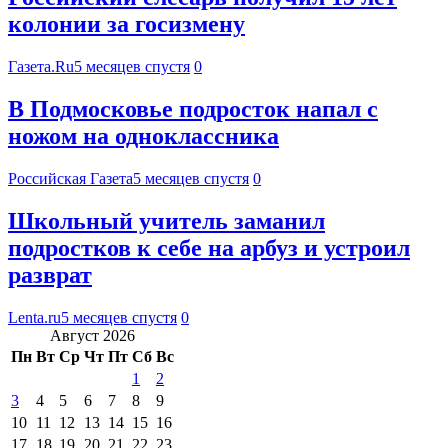
колонии за госизмену
Газета.Ru
5 месяцев спустя
0
В Подмосковье подросток напал с
ножом на одноклассника
Российская Газета
5 месяцев спустя
0
Школьный учитель заманил
подростков к себе на арбуз и устроил
разврат
Lenta.ru
5 месяцев спустя
0
Август 2026
Пн
Вт
Ср
Чт
Пт
Сб
Вс
1
2
3
4
5
6
7
8
9
10
11
12
13
14
15
16
17
18
19
20
21
22
23