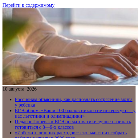
Перейти к содержимому
10 августа, 2026
Россиянам объяснили, как распознать сотрясение мозга
у ребенка
ЕГЭ-облом: «Ваши 100 баллов никого не интересуют – у
нас льготники и олимпиадники»
Педагог Гошева: к ЕГЭ по математике лучше начинать
готовиться с 8—9-х классов
«Избежать лишних расходов»: сколько стоит собрать