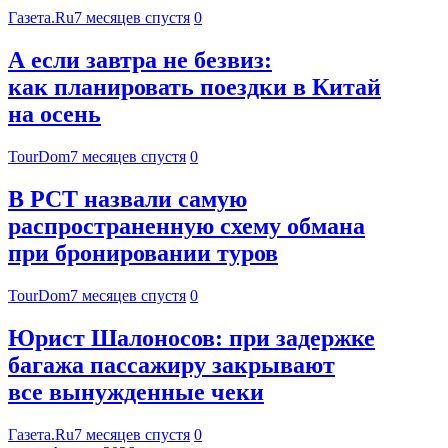
Газета.Ru
7 месяцев спустя
0
А если завтра не безвиз:
как планировать поездки в Китай
на осень
TourDom
7 месяцев спустя
0
В РСТ назвали самую
распространенную схему обмана
при бронировании туров
TourDom
7 месяцев спустя
0
Юрист Шалоносов: при задержке
багажа пассажиру закрывают
все вынужденные чеки
Газета.Ru
7 месяцев спустя
0