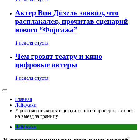
Актер Вин Дизель заявил, что
расплакался, прочитав сценарий
нового “Форсажа”
1 неделя спустя
Чем грозят театру и кино
цифровые актеры
1 неделя спустя
Главная
Лайфхаки
У россиян появился еще один способ проверить запрет
на выезд за границу
Лайфхаки
У россиян появился еще один способ