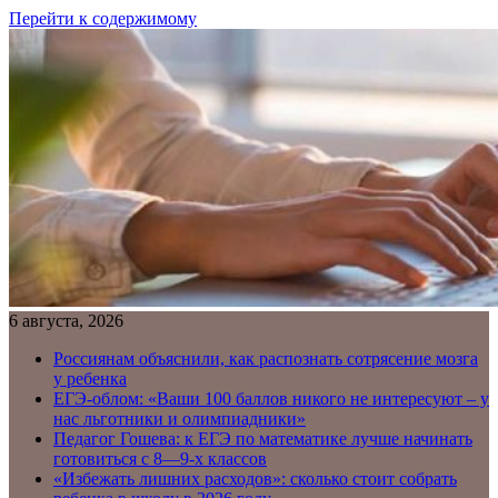
Перейти к содержимому
6 августа, 2026
Россиянам объяснили, как распознать сотрясение мозга
у ребенка
ЕГЭ-облом: «Ваши 100 баллов никого не интересуют – у
нас льготники и олимпиадники»
Педагог Гошева: к ЕГЭ по математике лучше начинать
готовиться с 8—9-х классов
«Избежать лишних расходов»: сколько стоит собрать