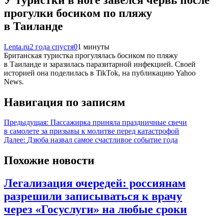
прогулки босиком по пляжу
в Таиланде
Lenta.ru
2 года спустя
0
1 минуты
Британская туристка прогулялась босиком по пляжу
в Таиланде и заразилась паразитарной инфекцией. Своей
историей она поделилась в TikTok, на публикацию Yahoo
News.
Навигация по записям
Предыдущая:
Пассажирка приняла праздничные свечи
в самолете за призывы к молитве перед катастрофой
Далее:
Дзюба назвал самое счастливое событие года
Похожие новости
Легализация очередей: россиянам
разрешили записываться к врачу
через «Госуслуги» на любые сроки