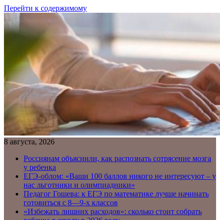
Перейти к содержимому
8 августа, 2026
Россиянам объяснили, как распознать сотрясение мозга
у ребенка
ЕГЭ-облом: «Ваши 100 баллов никого не интересуют – у
нас льготники и олимпиадники»
Педагог Гошева: к ЕГЭ по математике лучше начинать
готовиться с 8—9-х классов
«Избежать лишних расходов»: сколько стоит собрать