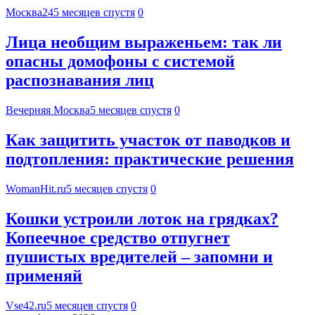
Москва24
5 месяцев спустя
0
Лица необщим выраженьем: так ли
опасны домофоны с системой
распознавания лиц
Вечерняя Москва
5 месяцев спустя
0
Как защитить участок от паводков и
подтопления: практические решения
WomanHit.ru
5 месяцев спустя
0
Кошки устроили лоток на грядках?
Копеечное средство отпугнет
пушистых вредителей – запомни и
применяй
Vse42.ru
5 месяцев спустя
0