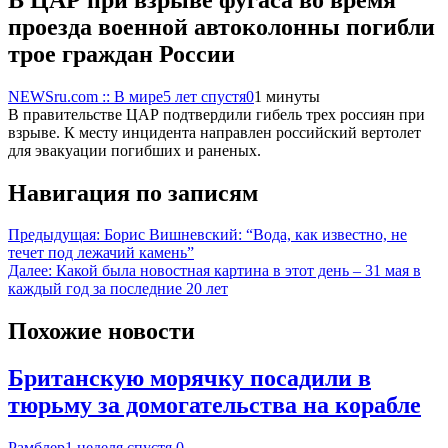
проезда военной автоколонны погибли
трое граждан России
NEWSru.com :: В мире
5 лет спустя
0
1 минуты
В правительстве ЦАР подтвердили гибель трех россиян при
взрыве. К месту инцидента направлен российский вертолет
для эвакуации погибших и раненых.
Навигация по записям
Предыдущая:
Борис Вишневский: “Вода, как известно, не
течет под лежачий камень”
Далее:
Какой была новостная картина в этот день – 31 мая в
каждый год за последние 20 лет
Похожие новости
Британскую морячку посадили в
тюрьму за домогательства на корабле
Рамблер
1 неделя спустя
0