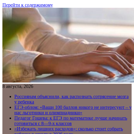
Перейти к содержимому
8 августа, 2026
Россиянам объяснили, как распознать сотрясение мозга
у ребенка
ЕГЭ-облом: «Ваши 100 баллов никого не интересуют – у
нас льготники и олимпиадники»
Педагог Гошева: к ЕГЭ по математике лучше начинать
готовиться с 8—9-х классов
«Избежать лишних расходов»: сколько стоит собрать