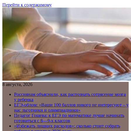
Перейти к содержимому
8 августа, 2026
Россиянам объяснили, как распознать сотрясение мозга
у ребенка
ЕГЭ-облом: «Ваши 100 баллов никого не интересуют – у
нас льготники и олимпиадники»
Педагог Гошева: к ЕГЭ по математике лучше начинать
готовиться с 8—9-х классов
«Избежать лишних расходов»: сколько стоит собрать