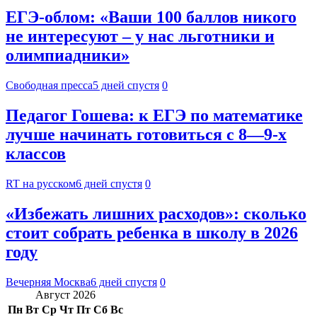
ЕГЭ-облом: «Ваши 100 баллов никого
не интересуют – у нас льготники и
олимпиадники»
Свободная пресса
5 дней спустя
0
Педагог Гошева: к ЕГЭ по математике
лучше начинать готовиться с 8—9-х
классов
RT на русском
6 дней спустя
0
«Избежать лишних расходов»: сколько
стоит собрать ребенка в школу в 2026
году
Вечерняя Москва
6 дней спустя
0
Август 2026
Пн
Вт
Ср
Чт
Пт
Сб
Вс