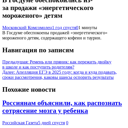
за продажи «энергетического
мороженого» детям
Московский Комсомолец
1 год спустя
0
1 минуты
В Госдуме обеспокоены продажей «энергетического»
мороженого детям, содержащего кофеин и таурин.
Навигация по записям
Предыдущая:
Ремень или пряник: как пережить двойку
в школе и как поступить родителям?
Далее:
Апелляция ЕГЭ в 2025 году: когда и куда подавать,
сроки рассмотрения, каковы шансы оспорить результаты
Похожие новости
Россиянам объяснили, как распознать
сотрясение мозга у ребенка
Российская Газета
5 дней спустя
0