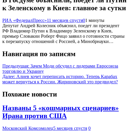
к Зеленскому в Киев: главное за сутки
РИА «ФедералПресс»
11 месяцев спустя
0
1 минуты
Депутат Андрей Колесник объяснил, поедет ли президент
РФ Владимир Путин к Владимиру Зеленскому в Киев,
премьер Словакии Роберт Фицо заявил о готовности страны
к перезапуску отношений с Россией, а Минобрнауки…
Навигация по записям
Предыдущая:
Зачем Моди обсудил с лидерами Евросоюза
торговлю и Украину
Далее:
Алиев хочет переписать историю. Теперь Карабах
может вернуться к России. Жириновский это предвидел?
Похожие новости
Названы 5 «кошмарных сценариев»
Ирана против США
Московский Комсомолец
5 месяцев спустя
0