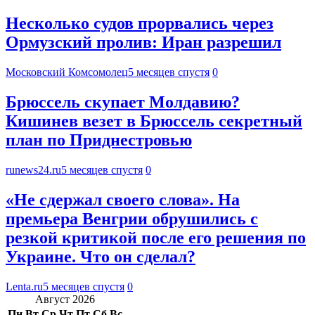
Несколько судов прорвались через
Ормузский пролив: Иран разрешил
Московский Комсомолец
5 месяцев спустя
0
Брюссель скупает Молдавию?
Кишинев везет в Брюссель секретный
план по Приднестровью
runews24.ru
5 месяцев спустя
0
«Не сдержал своего слова». На
премьера Венгрии обрушились с
резкой критикой после его решения по
Украине. Что он сделал?
Lenta.ru
5 месяцев спустя
0
Август 2026
Пн
Вт
Ср
Чт
Пт
Сб
Вс