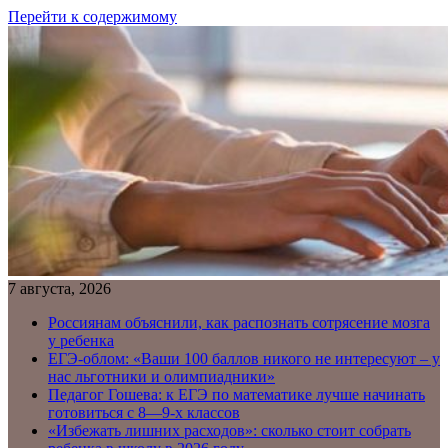
Перейти к содержимому
7 августа, 2026
Россиянам объяснили, как распознать сотрясение мозга
у ребенка
ЕГЭ-облом: «Ваши 100 баллов никого не интересуют – у
нас льготники и олимпиадники»
Педагог Гошева: к ЕГЭ по математике лучше начинать
готовиться с 8—9-х классов
«Избежать лишних расходов»: сколько стоит собрать