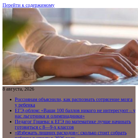
Перейти к содержимому
8 августа, 2026
Россиянам объяснили, как распознать сотрясение мозга
у ребенка
ЕГЭ-облом: «Ваши 100 баллов никого не интересуют – у
нас льготники и олимпиадники»
Педагог Гошева: к ЕГЭ по математике лучше начинать
готовиться с 8—9-х классов
«Избежать лишних расходов»: сколько стоит собрать