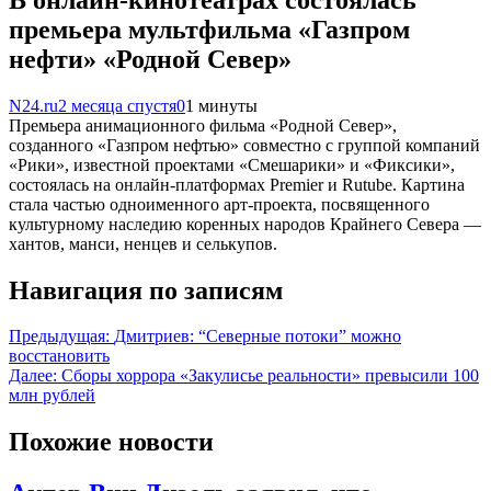
премьера мультфильма «Газпром
нефти» «Родной Север»
N24.ru
2 месяца спустя
0
1 минуты
Премьера анимационного фильма «Родной Север»,
созданного «Газпром нефтью» совместно с группой компаний
«Рики», известной проектами «Смешарики» и «Фиксики»,
состоялась на онлайн-платформах Premier и Rutube. Картина
стала частью одноименного арт-проекта, посвященного
культурному наследию коренных народов Крайнего Севера —
хантов, манси, ненцев и селькупов.
Навигация по записям
Предыдущая:
Дмитриев: “Северные потоки” можно
восстановить
Далее:
Сборы хоррора «Закулисье реальности» превысили 100
млн рублей
Похожие новости