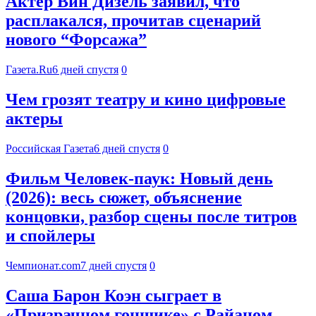
Актер Вин Дизель заявил, что
расплакался, прочитав сценарий
нового “Форсажа”
Газета.Ru
6 дней спустя
0
Чем грозят театру и кино цифровые
актеры
Российская Газета
6 дней спустя
0
Фильм Человек-паук: Новый день
(2026): весь сюжет, объяснение
концовки, разбор сцены после титров
и спойлеры
Чемпионат.com
7 дней спустя
0
Саша Барон Коэн сыграет в
«Призрачном гонщике» с Райаном