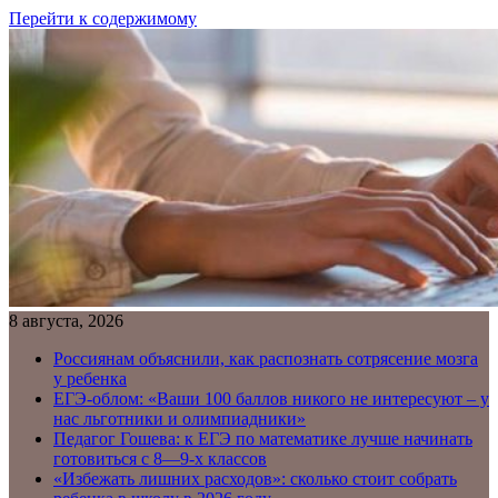
Перейти к содержимому
8 августа, 2026
Россиянам объяснили, как распознать сотрясение мозга
у ребенка
ЕГЭ-облом: «Ваши 100 баллов никого не интересуют – у
нас льготники и олимпиадники»
Педагог Гошева: к ЕГЭ по математике лучше начинать
готовиться с 8—9-х классов
«Избежать лишних расходов»: сколько стоит собрать