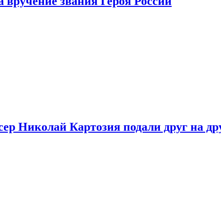
 вручение звания Героя России
ер Николай Картозия подали друг на дру