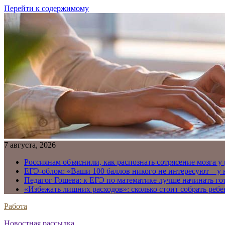
Перейти к содержимому
7 августа, 2026
Россиянам объяснили, как распознать сотрясение мозга у
ЕГЭ-облом: «Ваши 100 баллов никого не интересуют – у
Педагог Гошева: к ЕГЭ по математике лучше начинать го
«Избежать лишних расходов»: сколько стоит собрать ребе
Работа
Новостная рассылка