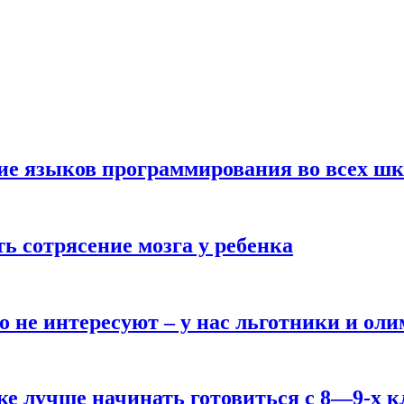
ние языков программирования во всех ш
ь сотрясение мозга у ребенка
о не интересуют – у нас льготники и ол
ке лучше начинать готовиться с 8—9-х к