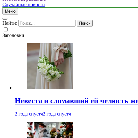
Случайные новости
Меню
Найти:
Заголовки
Невеста и сломавший ей челюсть ж
2 года спустя
2 года спустя