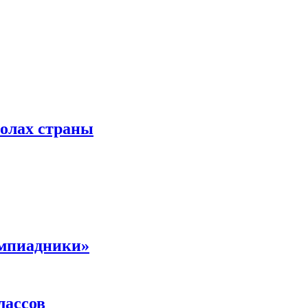
колах страны
импиадники»
лассов