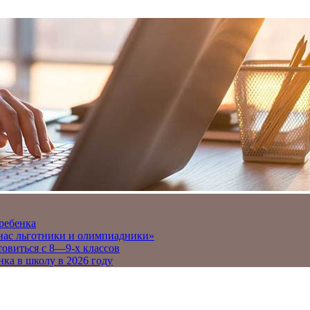
 ребенка
 нас льготники и олимпиадники»
товиться с 8—9-х классов
нка в школу в 2026 году