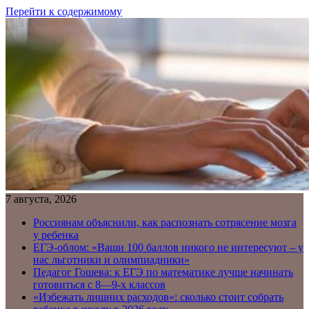
Перейти к содержимому
7 августа, 2026
Россиянам объяснили, как распознать сотрясение мозга
у ребенка
ЕГЭ-облом: «Ваши 100 баллов никого не интересуют – у
нас льготники и олимпиадники»
Педагог Гошева: к ЕГЭ по математике лучше начинать
готовиться с 8—9-х классов
«Избежать лишних расходов»: сколько стоит собрать