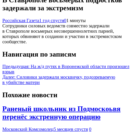
задержали за экстремизм
Российская Газета
1 год спустя
0
1 минуты
Сотрудники силовых ведомств совместно задержали
в Ставрополе восьмерых несовершеннолетних парней,
которых обвиняют в создании и участии в экстремистском
сообществе.
Навигация по записям
Предыдущая:
На ж/д путях в Воронежской области произошел
взрыв
Далее:
Силовики задержали москвичку, подозреваемую
в убийстве матери
Похожие новости
Раненый школьник из Подмоскоьвя
перенёс экстренную операцию
Московский Комсомолец
5 месяцев спустя
0