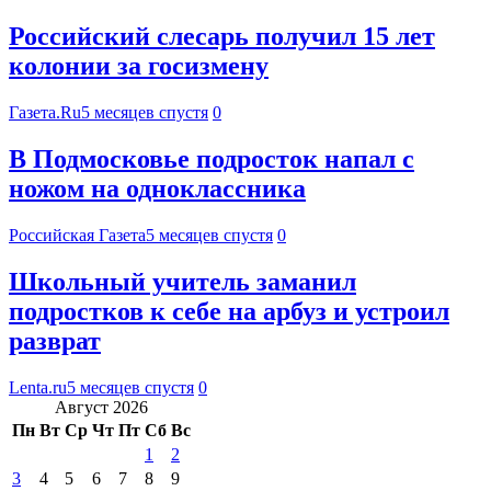
Российский слесарь получил 15 лет
колонии за госизмену
Газета.Ru
5 месяцев спустя
0
В Подмосковье подросток напал с
ножом на одноклассника
Российская Газета
5 месяцев спустя
0
Школьный учитель заманил
подростков к себе на арбуз и устроил
разврат
Lenta.ru
5 месяцев спустя
0
Август 2026
Пн
Вт
Ср
Чт
Пт
Сб
Вс
1
2
3
4
5
6
7
8
9