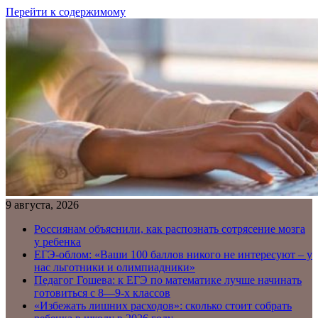
Перейти к содержимому
9 августа, 2026
Россиянам объяснили, как распознать сотрясение мозга
у ребенка
ЕГЭ-облом: «Ваши 100 баллов никого не интересуют – у
нас льготники и олимпиадники»
Педагог Гошева: к ЕГЭ по математике лучше начинать
готовиться с 8—9-х классов
«Избежать лишних расходов»: сколько стоит собрать