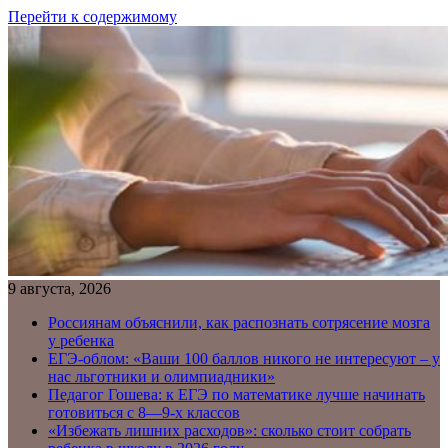
Перейти к содержимому
9 августа, 2026
Россиянам объяснили, как распознать сотрясение мозга
у ребенка
ЕГЭ-облом: «Ваши 100 баллов никого не интересуют – у
нас льготники и олимпиадники»
Педагог Гошева: к ЕГЭ по математике лучше начинать
готовиться с 8—9-х классов
«Избежать лишних расходов»: сколько стоит собрать