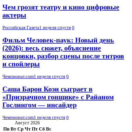
Чем грозят театру и кино цифровые
актеры
Российская Газета
1 неделя спустя
0
Фильм Человек-паук: Новый день
(2026): весь сюжет, объяснение
концовки, разбор сцены после титров
и спойлеры
Чемпионат.com
1 неделя спустя
0
Саша Барон Коэн сыграет в
«Призрачном гонщике» с Райаном
Гослингом — инсайдер
Чемпионат.com
1 неделя спустя
0
Август 2026
Пн
Вт
Ср
Чт
Пт
Сб
Вс