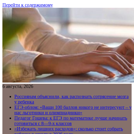
Перейти к содержимому
6 августа, 2026
Россиянам объяснили, как распознать сотрясение мозга
у ребенка
ЕГЭ-облом: «Ваши 100 баллов никого не интересуют – у
нас льготники и олимпиадники»
Педагог Гошева: к ЕГЭ по математике лучше начинать
готовиться с 8—9-х классов
«Избежать лишних расходов»: сколько стоит собрать