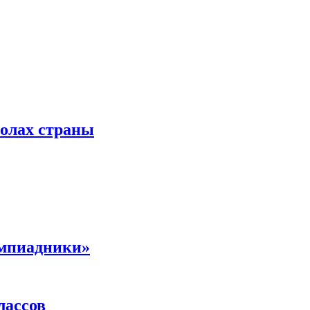
колах страны
импиадники»
лассов