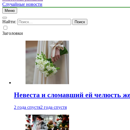
Случайные новости
Меню
Найти:
Заголовки
Невеста и сломавший ей челюсть ж
2 года спустя
2 года спустя