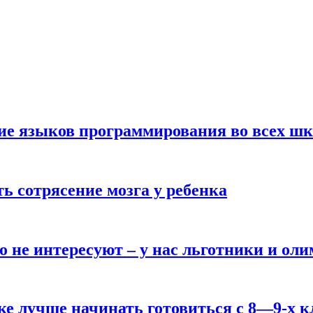
ние языков программирования во всех ш
ь сотрясение мозга у ребенка
о не интересуют – у нас льготники и ол
ке лучше начинать готовиться с 8—9-х к