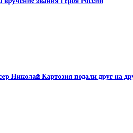
 вручение звания Героя России
ер Николай Картозия подали друг на дру