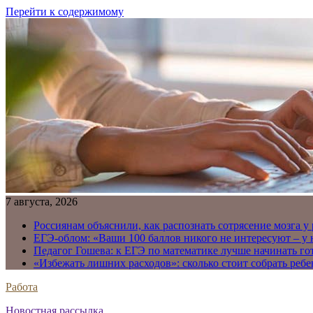
Перейти к содержимому
7 августа, 2026
Россиянам объяснили, как распознать сотрясение мозга у
ЕГЭ-облом: «Ваши 100 баллов никого не интересуют – у
Педагог Гошева: к ЕГЭ по математике лучше начинать го
«Избежать лишних расходов»: сколько стоит собрать ребе
Работа
Новостная рассылка