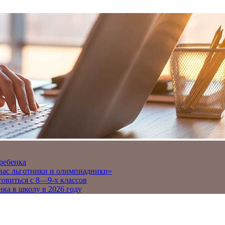
 ребенка
 нас льготники и олимпиадники»
товиться с 8—9-х классов
нка в школу в 2026 году