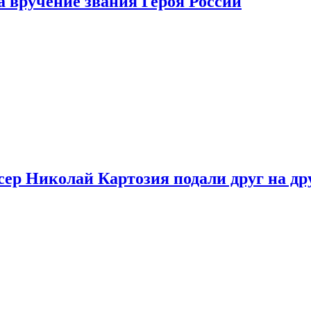
 вручение звания Героя России
ер Николай Картозия подали друг на дру