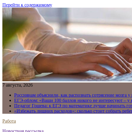
Перейти к содержимому
7 августа, 2026
Россиянам объяснили, как распознать сотрясение мозга у
ЕГЭ-облом: «Ваши 100 баллов никого не интересуют – у
Педагог Гошева: к ЕГЭ по математике лучше начинать го
«Избежать лишних расходов»: сколько стоит собрать ребе
Работа
Новостная рассылка