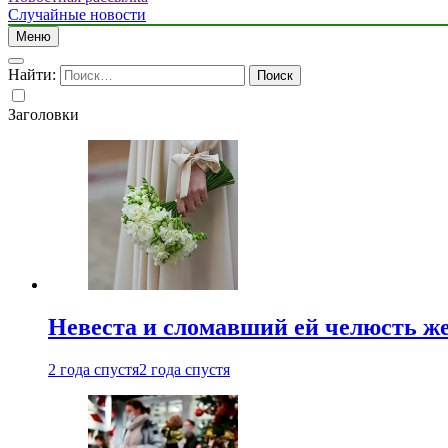
Случайные новости
Меню
Найти:
Заголовки
Невеста и сломавший ей челюсть ж
2 года спустя
2 года спустя