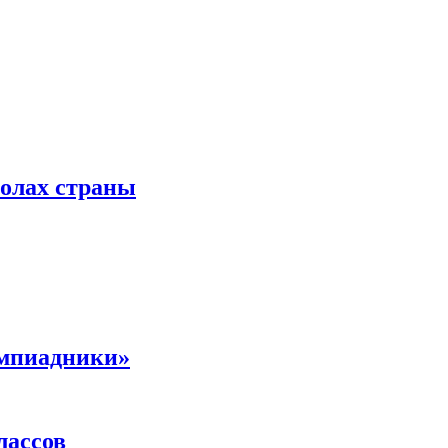
колах страны
импиадники»
лассов