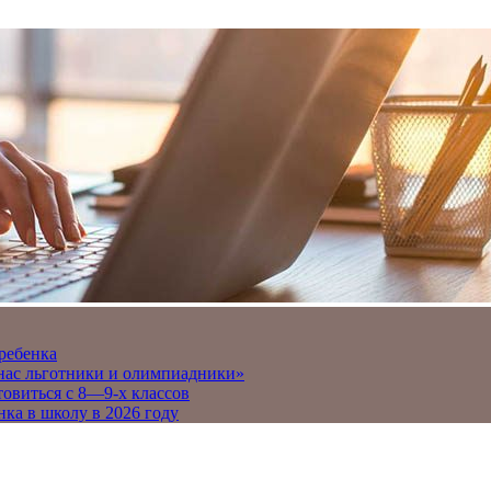
 ребенка
 нас льготники и олимпиадники»
товиться с 8—9-х классов
нка в школу в 2026 году