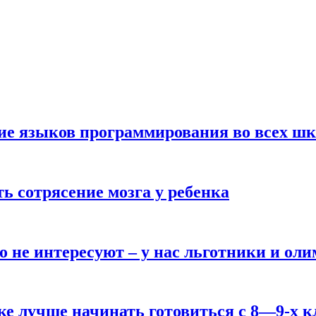
ние языков программирования во всех ш
ь сотрясение мозга у ребенка
о не интересуют – у нас льготники и ол
ке лучше начинать готовиться с 8—9-х к