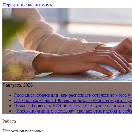
Перейти к содержимому
7 августа, 2026
Россиянам объяснили, как распознать сотрясение мозга у
ЕГЭ-облом: «Ваши 100 баллов никого не интересуют – у
Педагог Гошева: к ЕГЭ по математике лучше начинать го
«Избежать лишних расходов»: сколько стоит собрать ребе
Работа
Новостная рассылка