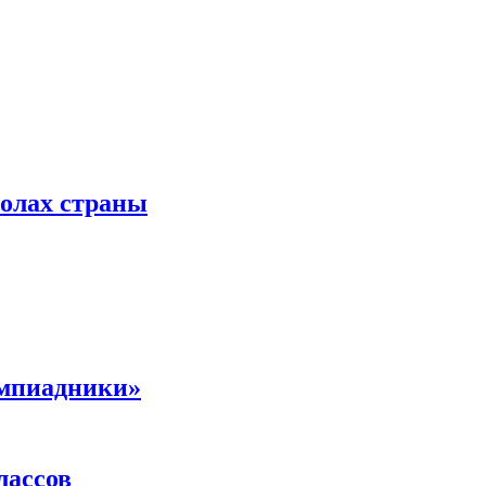
колах страны
импиадники»
лассов