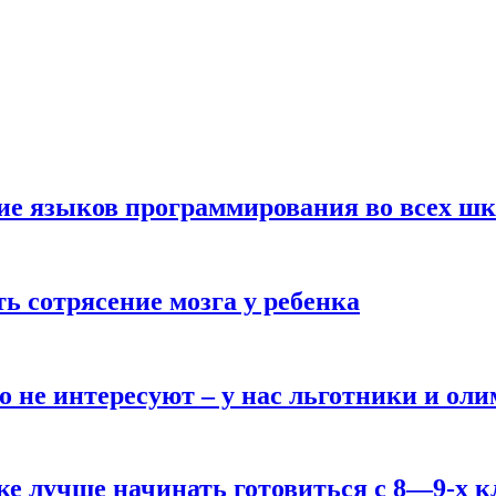
ние языков программирования во всех ш
ь сотрясение мозга у ребенка
о не интересуют – у нас льготники и ол
ке лучше начинать готовиться с 8—9-х к