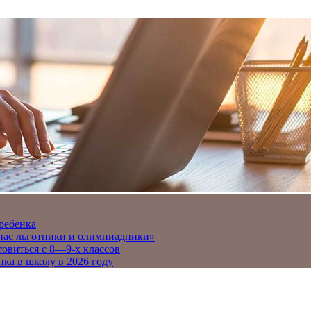
 ребенка
 нас льготники и олимпиадники»
товиться с 8—9-х классов
нка в школу в 2026 году