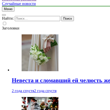
Случайные новости
Меню
Найти:
Заголовки
Невеста и сломавший ей челюсть ж
2 года спустя
2 года спустя