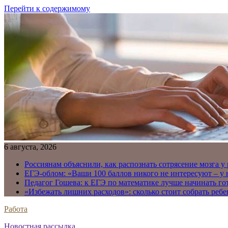
Перейти к содержимому
6 августа, 2026
Россиянам объяснили, как распознать сотрясение мозга у
ЕГЭ-облом: «Ваши 100 баллов никого не интересуют – у
Педагог Гошева: к ЕГЭ по математике лучше начинать го
«Избежать лишних расходов»: сколько стоит собрать ребе
Работа
Новостная рассылка