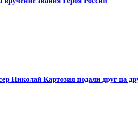
 вручение звания Героя России
ер Николай Картозия подали друг на дру