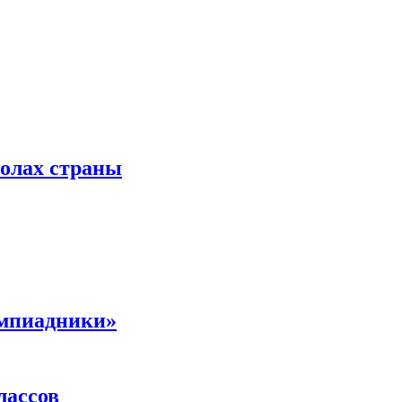
колах страны
импиадники»
лассов