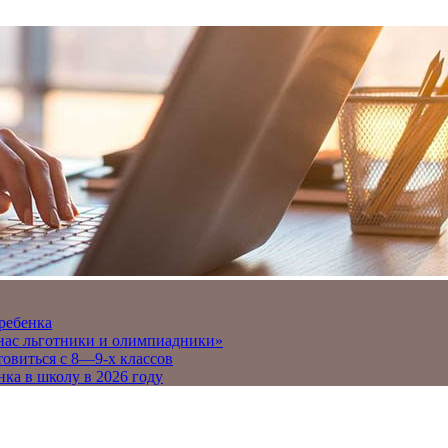
 ребенка
 нас льготники и олимпиадники»
товиться с 8—9-х классов
нка в школу в 2026 году