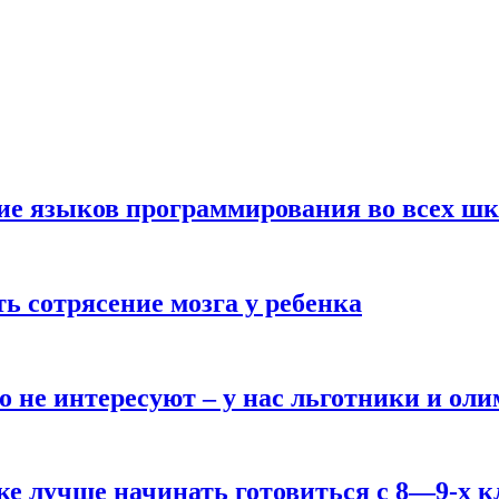
ние языков программирования во всех ш
ь сотрясение мозга у ребенка
о не интересуют – у нас льготники и ол
ке лучше начинать готовиться с 8—9-х к