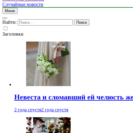
Случайные новости
Меню
Найти:
Заголовки
Невеста и сломавший ей челюсть ж
2 года спустя
2 года спустя