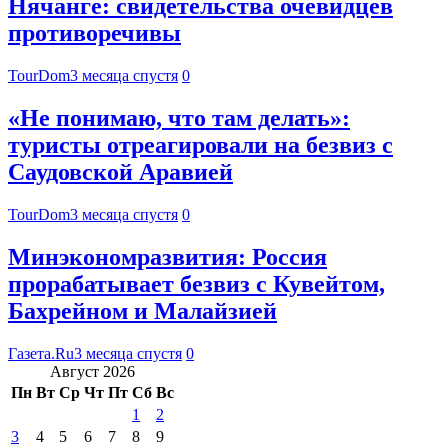
Нячанге: свидетельства очевидцев
противоречивы
TourDom
3 месяца спустя
0
«Не понимаю, что там делать»:
туристы отреагировали на безвиз с
Саудовской Аравией
TourDom
3 месяца спустя
0
Минэкономразвития: Россия
прорабатывает безвиз с Кувейтом,
Бахрейном и Малайзией
Газета.Ru
3 месяца спустя
0
Август 2026
Пн
Вт
Ср
Чт
Пт
Сб
Вс
1
2
3
4
5
6
7
8
9