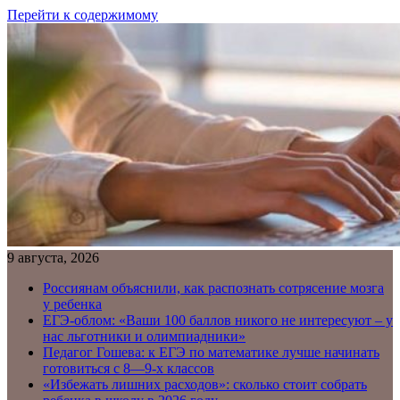
Перейти к содержимому
9 августа, 2026
Россиянам объяснили, как распознать сотрясение мозга
у ребенка
ЕГЭ-облом: «Ваши 100 баллов никого не интересуют – у
нас льготники и олимпиадники»
Педагог Гошева: к ЕГЭ по математике лучше начинать
готовиться с 8—9-х классов
«Избежать лишних расходов»: сколько стоит собрать