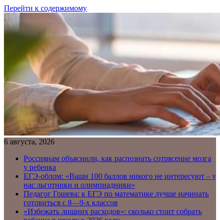
Перейти к содержимому
6 августа, 2026
Россиянам объяснили, как распознать сотрясение мозга
у ребенка
ЕГЭ-облом: «Ваши 100 баллов никого не интересуют – у
нас льготники и олимпиадники»
Педагог Гошева: к ЕГЭ по математике лучше начинать
готовиться с 8—9-х классов
«Избежать лишних расходов»: сколько стоит собрать